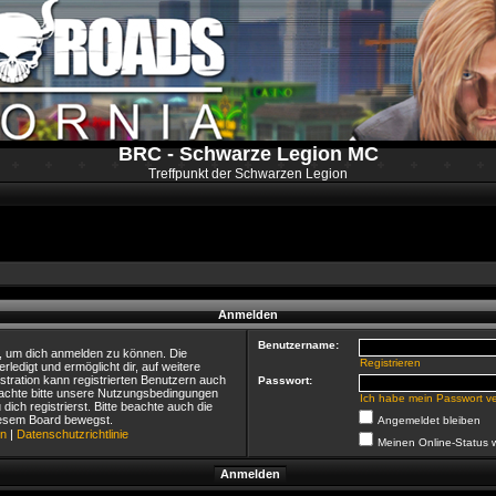
BRC - Schwarze Legion MC
Treffpunkt der Schwarzen Legion
Anmelden
Benutzername:
n, um dich anmelden zu können. Die
Registrieren
rledigt und ermöglicht dir, auf weitere
tration kann registrierten Benutzern auch
Passwort:
achte bitte unsere Nutzungsbedingungen
Ich habe mein Passwort v
ich registrierst. Bitte beachte auch die
diesem Board bewegst.
Angemeldet bleiben
en
|
Datenschutzrichtlinie
Meinen Online-Status 