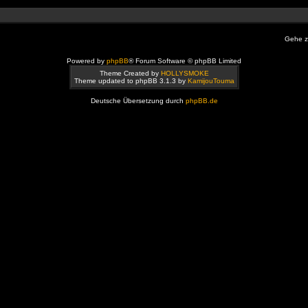
Gehe z
Powered by
phpBB
® Forum Software © phpBB Limited
Theme Created by
HOLLYSMOKE
Theme updated to phpBB 3.1.3 by
KamijouTouma
Deutsche Übersetzung durch
phpBB.de