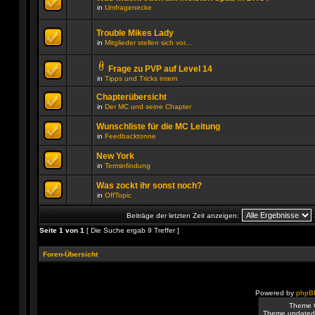
diesem
neuen
in
Umfragenecke
Thema.
ungelesenen
Es
Beiträge
gibt
in
keine
Trouble Mikes Lady
diesem
neuen
Thema.
in
Mitglieder stellen sich vor...
ungelesenen
Es
Beiträge
gibt
in
keine
Frage zu PVP auf Level 14
diesem
neuen
Dateianhang
Thema.
in
Tipps und Tricks intern
ungelesenen
Es
Beiträge
gibt
Chapterübersicht
in
keine
diesem
in
Der MC und seine Chapter
neuen
Thema.
ungelesenen
Es
Beiträge
gibt
Wunschliste für die MC Leitung
in
keine
in
Feedbacktonne
diesem
neuen
Es
Thema.
ungelesenen
gibt
Beiträge
New York
keine
in
in
Terminfindung
neuen
diesem
Es
ungelesenen
Thema.
gibt
Beiträge
Was zockt ihr sonst noch?
keine
in
in
OffTopic
neuen
diesem
Es
ungelesenen
Thema.
gibt
Beiträge
Beiträge der letzten Zeit anzeigen:
keine
in
neuen
diesem
Seite
1
von
1
[ Die Suche ergab 9 Treffer ]
ungelesenen
Thema.
Beiträge
in
Foren-Übersicht
diesem
Thema.
Powered by
phpB
Theme 
Theme updated