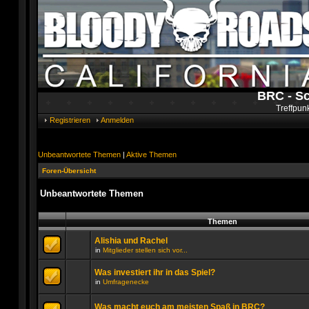
BRC - S
Treffpun
Registrieren
Anmelden
Unbeantwortete Themen
|
Aktive Themen
Foren-Übersicht
Unbeantwortete Themen
Themen
Alishia und Rachel
in
Mitglieder stellen sich vor...
Es
gibt
Was investiert ihr in das Spiel?
keine
neuen
in
Umfragenecke
ungelesenen
Es
Beiträge
gibt
in
keine
Was macht euch am meisten Spaß in BRC?