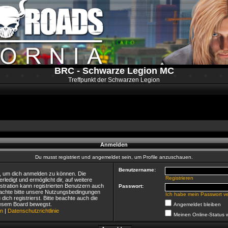
BRC - Schwarze Legion MC
Treffpunkt der Schwarzen Legion
Anmelden
Du musst registriert und angemeldet sein, um Profile anzuschauen.
Benutzername:
n, um dich anmelden zu können. Die
Registrieren
rledigt und ermöglicht dir, auf weitere
tration kann registrierten Benutzern auch
Passwort:
achte bitte unsere Nutzungsbedingungen
Ich habe mein Passwort v
ich registrierst. Bitte beachte auch die
diesem Board bewegst.
Angemeldet bleiben
en
|
Datenschutzrichtlinie
Meinen Online-Status 