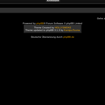
Gehe z
Powered by
phpBB
® Forum Software © phpBB Limited
Theme Created by
HOLLYSMOKE
Theme updated to phpBB 3.1.3 by
KamijouTouma
Deutsche Übersetzung durch
phpBB.de